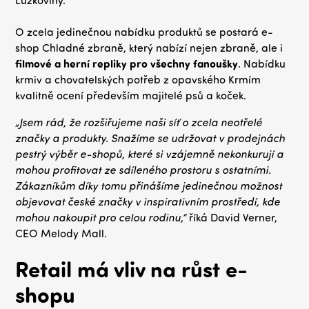
Lůžkoviny.
O zcela jedinečnou nabídku produktů se postará e-
shop Chladné zbraně, který nabízí nejen zbraně, ale i
filmové a herní repliky pro všechny fanoušky
. Nabídku
krmiv a chovatelských potřeb z opavského Krmím
kvalitně ocení především majitelé psů a koček.
„Jsem rád, že rozšiřujeme naši síť o zcela neotřelé
značky a produkty. Snažíme se udržovat v prodejnách
pestrý výběr e-shopů, které si vzájemně nekonkurují a
mohou profitovat ze sdíleného prostoru s ostatními.
Zákazníkům díky tomu přinášíme jedinečnou možnost
objevovat české značky v inspirativním prostředí, kde
mohou nakoupit pro celou rodinu,“
říká David Verner,
CEO Melody Mall.
Retail má vliv na růst e-
shopu