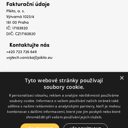
Fakturační údaje
Pikito, a. s.
Výtvarná 1023/4
161 00 Praha
IČ: 17163820
DIČ: CZ17163820
Kontaktujte nás
+420 723 726 649
vojtech.vonicka@pikito.eu
×
Tyto webové stránky používají
soubory cookie.
K personalizaci obsahu, reklam a analýze návštěvnosti používáme
soubory cookie. Informace o vašem používání našich stránek také
sdílíme s našimi reklamními a analytickými partnery, kteří je mohou
kombinovat s dalšími informacemi, které jste jim poskytli nebo které
shromáždili při vašem používání jejich služeb.
© 2021 - 2025 Melody Mall. All rights reserved.