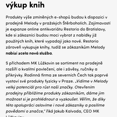
výkup knih
Produkty výše zmíněných e-shopů budou k dispozici v
prodejně Melody v pražských Štěrboholích. Zajímavostí
je expanze online antikvariátu Restorio do Bratislavy,
kde si zákazníci budou moci vybrat z nabídky již
použitých knih, které vypadají jako nové. Restorio
zároveň vykupuje knihy, tudíž se zákazníkům Melody
nabízí zcela nová služba
.
S příchodem MK Lůžkovin se sortiment na prodejně
rozšíří o kvalitní povlečení, ale i závěsy, ručníky a
přikrývky. Rodinná firma ze severních Čech tak poprvé
vystaví své produkty fyzicky v Praze.
„Vidíme v Melody
velký potenciál pro růst naší značky. Otevřením
prodejny přiblížíme produkty zákazníkům, dáme jim
možnost si je prohlédnout a vyzkoušet. Věřím, že díky
této spolupráci oslovíme i nové zákazníky a posílíme
povědomí o značce,“ říká
Jakub Kalvoda, CEO MK