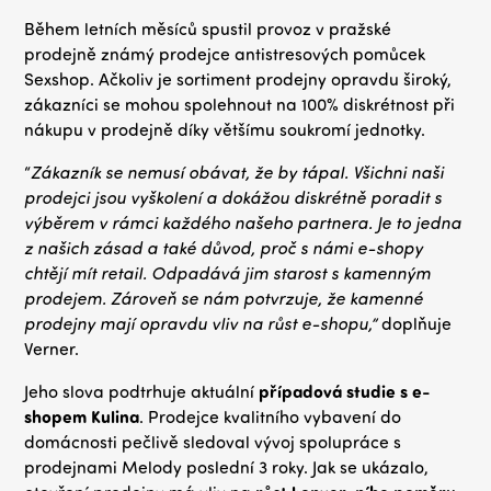
Během letních měsíců spustil provoz v pražské
prodejně známý prodejce antistresových pomůcek
Sexshop. Ačkoliv je sortiment prodejny opravdu široký,
zákazníci se mohou spolehnout na 100% diskrétnost při
nákupu v prodejně díky většímu soukromí jednotky.
“
Zákazník se nemusí obávat, že by tápal. Všichni naši
prodejci jsou vyškolení a dokážou diskrétně poradit s
výběrem v rámci každého našeho partnera. Je to jedna
z našich zásad a také důvod, proč s námi e-shopy
chtějí mít retail. Odpadává jim starost s kamenným
prodejem. Zároveň se nám potvrzuje, že kamenné
prodejny mají opravdu vliv na růst e-shopu,”
doplňuje
Verner.
Jeho slova podtrhuje aktuální
případová studie s e-
shopem Kulina
. Prodejce kvalitního vybavení do
domácnosti pečlivě sledoval vývoj spolupráce s
prodejnami Melody poslední 3 roky. Jak se ukázalo,