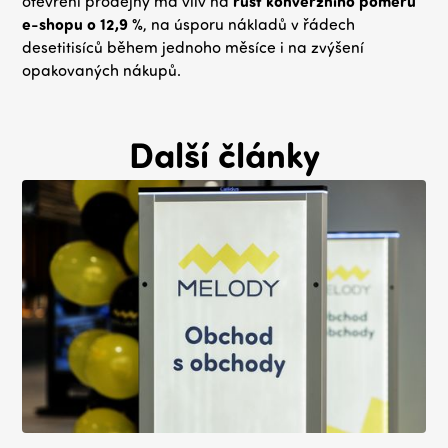
otevření prodejny má vliv na
růst konverzního poměru
e-shopu o 12,9 %
, na úsporu nákladů v řádech
desetitisíců během jednoho měsíce i na zvýšení
opakovaných nákupů.
Další články