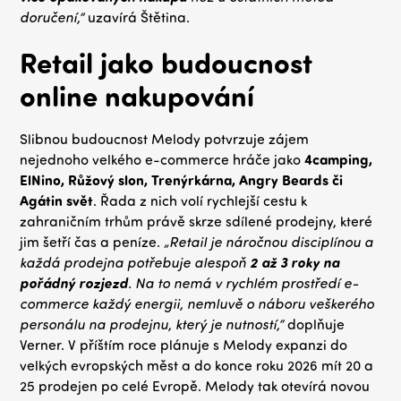
doručení,”
uzavírá Štětina.
Retail jako budoucnost
online nakupování
Slibnou budoucnost Melody potvrzuje zájem
nejednoho velkého e-commerce hráče jako
4camping,
ElNino, Růžový slon, Trenýrkárna, Angry Beards či
Agátin svět
. Řada z nich volí rychlejší cestu k
zahraničním trhům právě skrze sdílené prodejny, které
jim šetří čas a peníze.
„Retail je náročnou disciplínou a
každá prodejna potřebuje alespoň
2 až 3 roky na
pořádný rozjezd
. Na to nemá v rychlém prostředí e-
commerce každý energii, nemluvě o náboru veškerého
personálu na prodejnu, který je nutností,“
doplňuje
Verner. V příštím roce plánuje s Melody expanzi do
velkých evropských měst a do konce roku 2026 mít 20 a
25 prodejen po celé Evropě. Melody tak otevírá novou