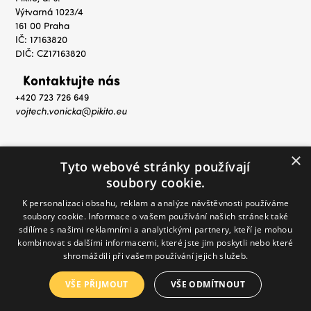
Výtvarná 1023/4
161 00 Praha
IČ: 17163820
DIČ: CZ17163820
Kontaktujte nás
+420 723 726 649
vojtech.vonicka@pikito.eu
×
Tyto webové stránky používají
soubory cookie.
K personalizaci obsahu, reklam a analýze návštěvnosti používáme
soubory cookie. Informace o vašem používání našich stránek také
sdílíme s našimi reklamními a analytickými partnery, kteří je mohou
kombinovat s dalšími informacemi, které jste jim poskytli nebo které
shromáždili při vašem používání jejich služeb.
© 2021 - 2025 Melody Mall. All rights reserved.
Ochrana osobních údajů
VŠE PŘIJMOUT
VŠE ODMÍTNOUT