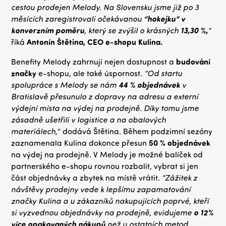
cestou prodejen Melody. Na Slovensku jsme již po 3
měsících zaregistrovali očekávanou
“hokejku” v
konverzním poměru
, který se zvýšil o krásných
13,30 %,
”
říká
Antonín Štětina, CEO e-shopu Kulina.
Benefity Melody zahrnují nejen dostupnost a
budování
značky
e-shopu, ale také úspornost.
“Od startu
spolupráce s Melody se nám
44 % objednávek
v
Bratislavě přesunulo z dopravy na adresu a externí
výdejní místa na výdej na prodejně. Díky tomu jsme
zásadně ušetřili v logistice a na obalových
materiálech,
” dodává Štětina. Během podzimní sezóny
zaznamenala Kulina dokonce přesun
50 % objednávek
na výdej na prodejně. V Melody je možné balíček od
partnerského e-shopu rovnou rozbalit, vybrat si jen
část objednávky a zbytek na místě vrátit.
“Zážitek z
návštěvy prodejny vede k lepšímu zapamatování
značky Kulina a u zákazníků nakupujících poprvé, kteří
si vyzvednou objednávky na prodejně, evidujeme
o 12%
více opakovaných nákupů
než u ostatních metod