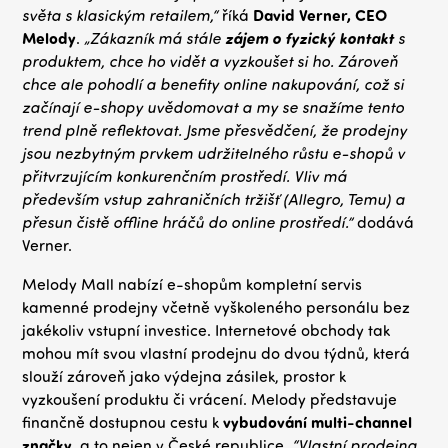
světa s klasickým retailem,“
říká
David Verner, CEO
Melody
.
„Zákazník má stále
zájem o fyzický kontakt
s
produktem, chce ho vidět a vyzkoušet si ho. Zároveň
chce ale pohodlí a benefity online nakupování, což si
začínají e-shopy uvědomovat a my se snažíme tento
trend plně reflektovat. Jsme přesvědčení, že prodejny
jsou nezbytným prvkem udržitelného růstu e-shopů v
přitvrzujícím konkurenčním prostředí. Vliv má
především vstup zahraničních tržišť (Allegro, Temu) a
přesun čistě offline hráčů do online prostředí.”
dodává
Verner.
Melody Mall nabízí e-shopům kompletní servis
kamenné prodejny včetně vyškoleného personálu bez
jakékoliv vstupní investice. Internetové obchody tak
mohou mít svou vlastní prodejnu do dvou týdnů, která
slouží zároveň jako výdejna zásilek, prostor k
vyzkoušení produktu či vrácení. Melody představuje
finančně dostupnou cestu k
vybudování multi-channel
značky,
a to nejen v České republice.
“Vlastní prodejna