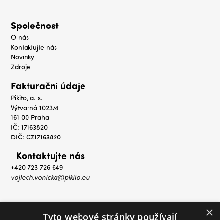
Společnost
O nás
Kontaktujte nás
Novinky
Zdroje
Fakturační údaje
Pikito, a. s.
Výtvarná 1023/4
161 00 Praha
IČ: 17163820
DIČ: CZ17163820
Kontaktujte nás
+420 723 726 649
vojtech.vonicka@pikito.eu
×
Tyto webové stránky používají